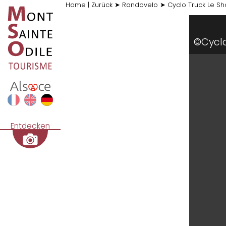
Home
|
Zurück
➤
Randovelo
➤
Cyclo Truck Le S
©Cyclo
Entdecken