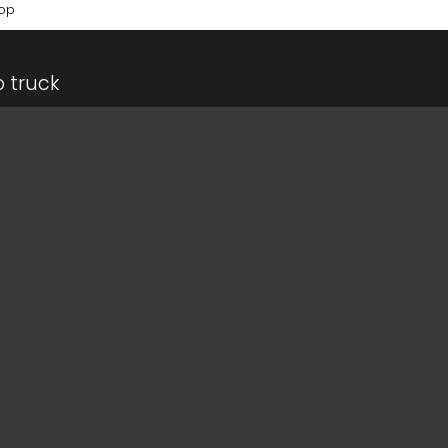
hop
 truck