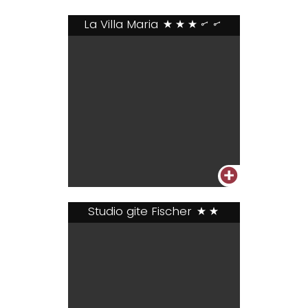
La Villa Maria
***..
+
Studio gite Fischer
**