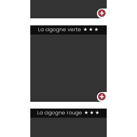
+
La cigogne verte
***
+
La cigogne rouge
***