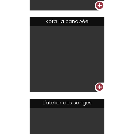
+
Kota La canopée
+
L'atelier des songes