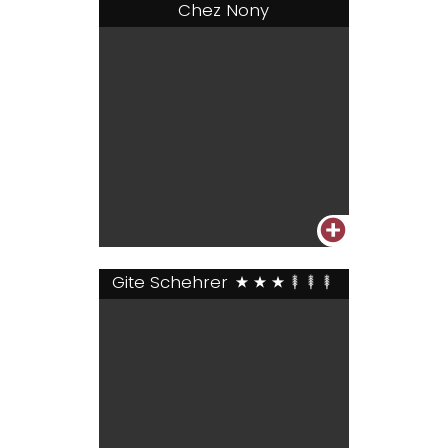
Chez Nony
+
Gite Schehrer
***+++