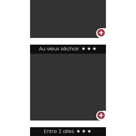
+
Au vieux séchoir
***
+
Entre 2 ailes
***