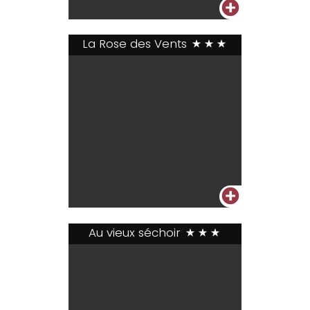
+
La Rose des Vents
***
+
Au vieux séchoir
***