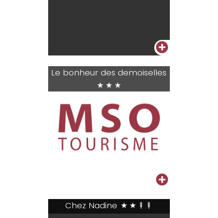
+
Le bonheur des demoiselles
***
+
Chez Nadine
**++