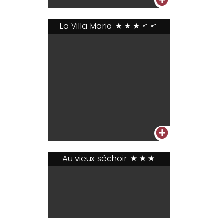
+
La Villa Maria
***..
+
Au vieux séchoir
***