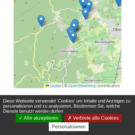
Leaflet
|
©
OpenStreetMap
contributors
Diese Webseite verwendet 'Cookies' um Inhalte und Anzeigen zu
Ihnen gefällt unsere Region um den
personalisieren und zu analysieren. Bestimmen Sie, welche
Odilienberg ?
Dienste benutzt werden dürfen
Teilen Sie Ihre Eindrücke !
Alle akzeptieren
Verbiete alle Cookies
Personalisieren