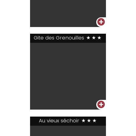
+
Gite des Grenouilles
***
+
Au vieux séchoir
***