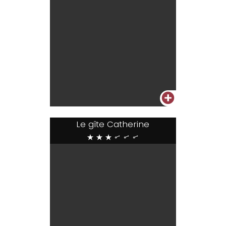
+
Le gîte Catherine
***...