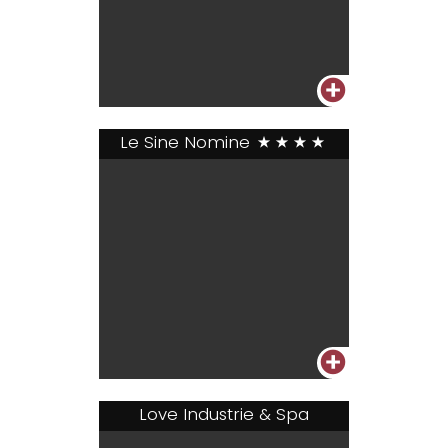
+
Le Sine Nomine
****
+
Love Industrie & Spa