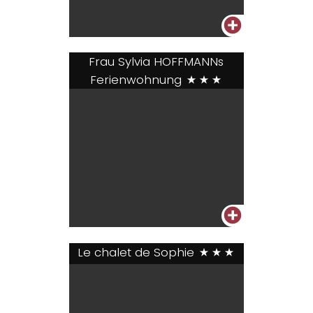
+
Frau Sylvia HOFFMANNs
Ferienwohnung
***
+
Le chalet de Sophie
***