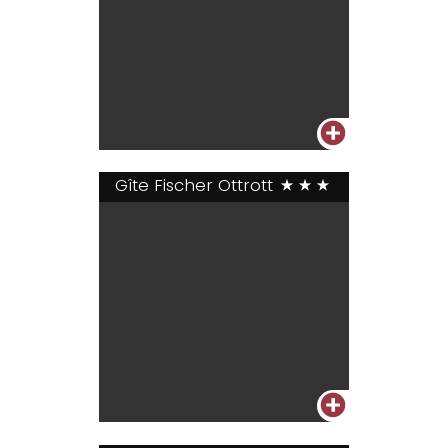
+
Gîte Fischer Ottrott
***
+