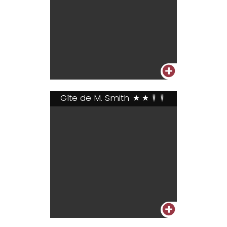
+
Gîte de M. Smith
**++
+