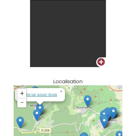
+
Localisation
×
+
Kota Le sous-bois
−