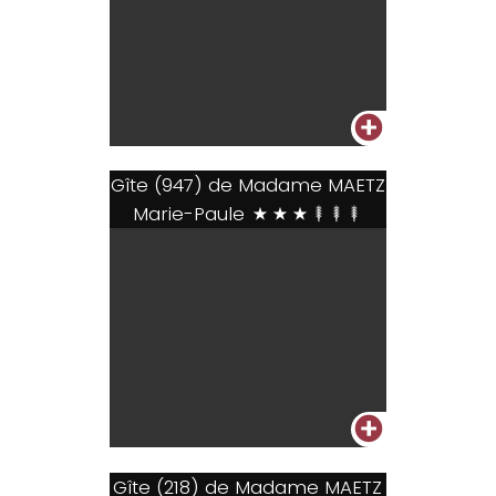
+
Gîte (947) de Madame MAETZ
Marie-Paule
***+++
+
Gîte (218) de Madame MAETZ