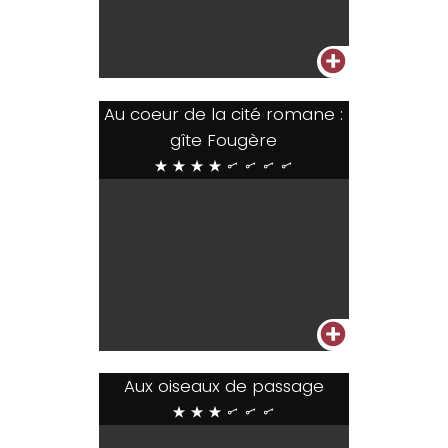
+
Au coeur de la cité romane :
gîte Fougère
****....
+
Aux oiseaux de passage
***...