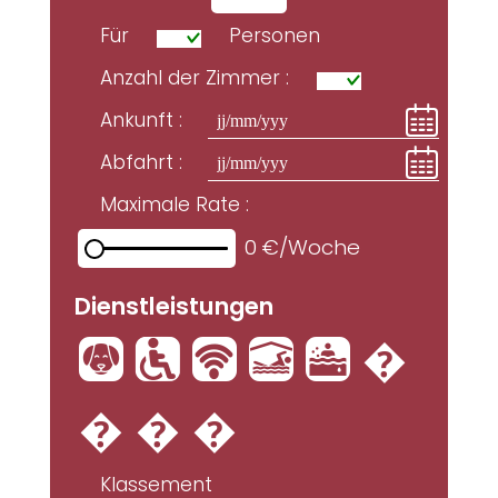
Für
Personen
Anzahl der Zimmer :
Ankunft :
Abfahrt :
Maximale Rate :
0 €/Woche
Dienstleistungen
:
'
h
W
J
�
�
�
�
Klassement