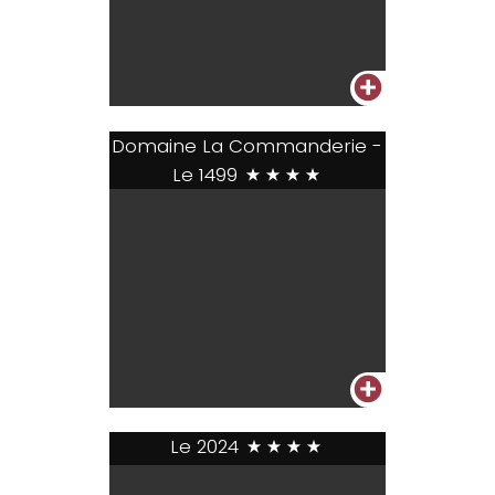
+
Domaine La Commanderie -
Le 1499
****
+
Le 2024
****