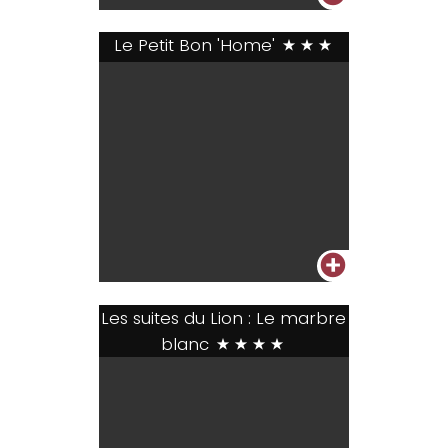
Le Petit Bon 'Home'
***
+
Les suites du Lion : Le marbre
blanc
****