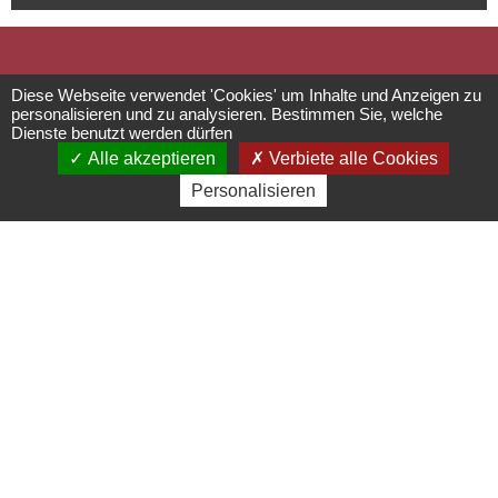
Au vieux
Diese Webseite verwendet 'Cookies' um Inhalte und Anzeigen zu
personalisieren und zu analysieren. Bestimmen Sie, welche
Dienste benutzt werden dürfen
séchoir : Les
Alle akzeptieren
Verbiete alle Cookies
Personalisieren
Perles du
Vignoble
Ferienwohnungen
***
7 rue de Dorlisheim - 67560
Rosheim
06 13 06 69 74 - contact@gite-