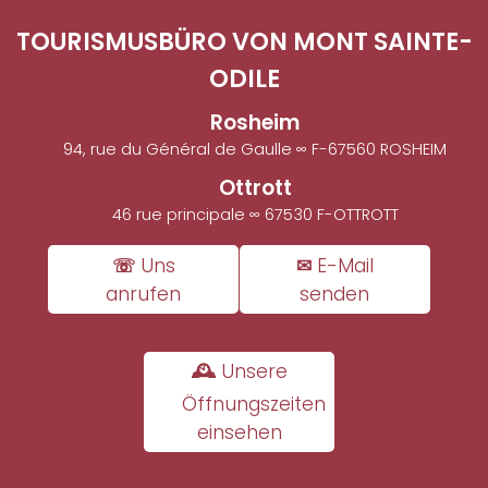
TOURISMUSBÜRO VON MONT SAINTE-
ODILE
Rosheim
94, rue du Général de Gaulle ∞ F-67560 ROSHEIM
Ottrott
46 rue principale ∞ 67530 F-OTTROTT
☏ Uns
✉ E-Mail
anrufen
senden
🕰 Unsere
Öffnungszeiten
einsehen