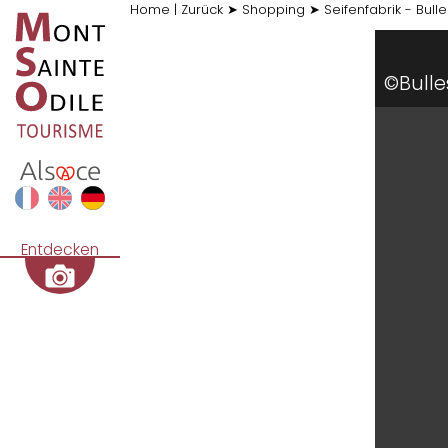
Home
|
Zurück
➤
Shopping
➤
Seifenfabrik - Bul
©Bull
Entdecken