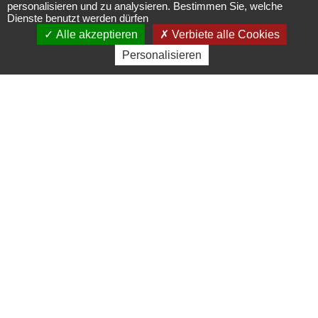
Restaurant
personalisieren und zu analysieren. Bestimmen Sie, welche
Kalender
Dienste benutzt werden dürfen
L'Elsberg
Alle akzeptieren
Verbiete alle Cookies
mit
Personalisieren
sämtlichen
Restaurant
Öffnungsze
23 route de Saint-Nabor -
67530
Ottrott
03 88 95 87 77 -
lelsberg@orange.fr
Wir haben das Vergnügen, Sie im Herzen
des Elsass in Ottrott, am Fusse des
Odilienberges, zu empfangen. Wir bieten
Ihnen in unserem Restaurant eine
abwechslungsreiche Karte an,