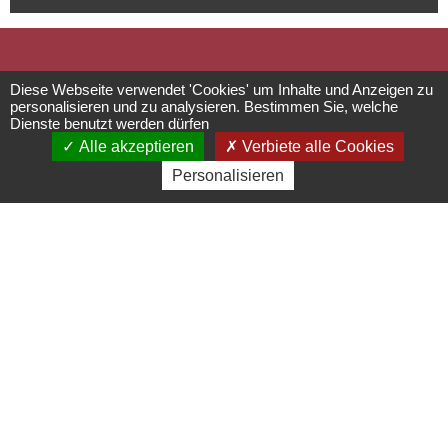
Domaine La
Diese Webseite verwendet 'Cookies' um Inhalte und Anzeigen zu
personalisieren und zu analysieren. Bestimmen Sie, welche
Dienste benutzt werden dürfen
Commanderie
Alle akzeptieren
Verbiete alle Cookies
Personalisieren
: 2024
Ferienwohnungen
****
4 rue du Dôme - 67530
Boersch
07 68 13 58 49 -
bonjour@domaine-la-
commanderie.com
domaine-la-commanderie.com