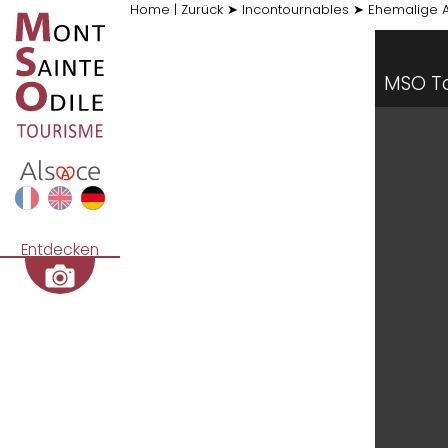
Home
|
Zurück
➤
Incontournables
➤
Ehemalige A
MSO T
Entdecken