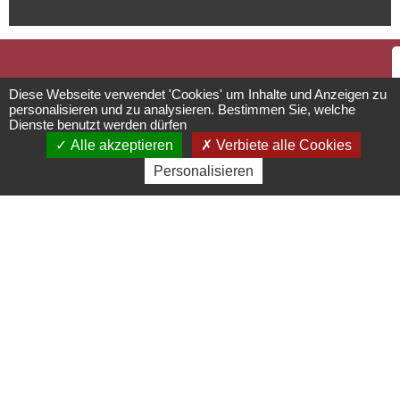
Weihnachtsmarkt
Diese Webseite verwendet 'Cookies' um Inhalte und Anzeigen zu
personalisieren und zu analysieren. Bestimmen Sie, welche
Dienste benutzt werden dürfen
Place de la République - 67560
Rosheim
Alle akzeptieren
Verbiete alle Cookies
03 88 49 27 60 - mairie@rosheim.com
Personalisieren
www.rosheim.com