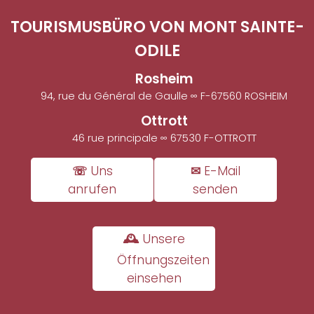
TOURISMUSBÜRO VON MONT SAINTE-
ODILE
Rosheim
94, rue du Général de Gaulle ∞ F-67560 ROSHEIM
Ottrott
46 rue principale ∞ 67530 F-OTTROTT
☏ Uns
✉ E-Mail
anrufen
senden
🕰 Unsere
Öffnungszeiten
einsehen