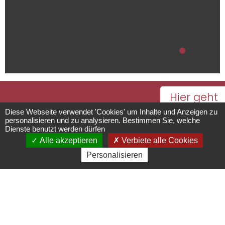
Hier geht
Metzgerei
es zum
Diese Webseite verwendet 'Cookies' um Inhalte und Anzeigen zu
personalisieren und zu analysieren. Bestimmen Sie, welche
Kalender
Dienste benutzt werden dürfen
Wach
Alle akzeptieren
Verbiete alle Cookies
mit
Personalisieren
sämtlichen
Geschäfte/Verkauf von
Öffnungsze
Regionalerzeugnissen
50 rue du Géneral de Gaulle
- 67560
Rosheim