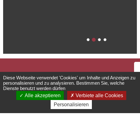
Das Romanische
Diese Webseite verwendet 'Cookies' um Inhalte und Anzeigen zu
personalisieren und zu analysieren. Bestimmen Sie, welche
Dienste benutzt werden dürfen
Haus
Alle akzeptieren
Verbiete alle Cookies
Personalisieren
Einrichtungen für die Bereiche
Ö
Kultur und Freizeit
23a rue du Général de Gaulle - 67560