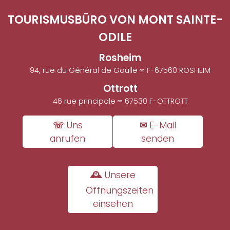
TOURISMUSBÜRO VON MONT SAINTE-
ODILE
Rosheim
94, rue du Général de Gaulle ∞ F-67560 ROSHEIM
Ottrott
46 rue principale ∞ 67530 F-OTTROTT
☏ Uns
✉ E-Mail
anrufen
senden
🕰 Unsere
Öffnungszeiten
einsehen