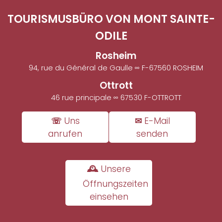
TOURISMUSBÜRO VON MONT SAINTE-
ODILE
Rosheim
94, rue du Général de Gaulle ∞ F-67560 ROSHEIM
Ottrott
46 rue principale ∞ 67530 F-OTTROTT
☏ Uns
✉ E-Mail
anrufen
senden
🕰 Unsere
Öffnungszeiten
einsehen