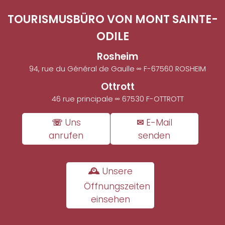
TOURISMUSBÜRO VON MONT SAINTE-
ODILE
Rosheim
94, rue du Général de Gaulle ∞ F-67560 ROSHEIM
Ottrott
46 rue principale ∞ 67530 F-OTTROTT
☏ Uns
✉ E-Mail
anrufen
senden
🕰 Unsere
Öffnungszeiten
einsehen