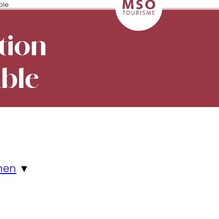
ble
tion
able
nen
▼