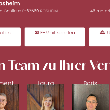
osheim
de Gaulle ∞ F-67560 ROSHEIM
46 rue pr
ufen
✉ E-Mail senden
🕰 U
n Team zu Ihrer Ve
ment
Laura
Boris