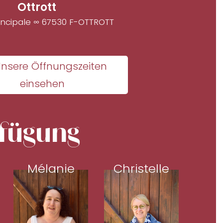
Ottrott
incipale ∞ 67530 F-OTTROTT
nsere Öffnungszeiten
einsehen
rfügung
Mélanie
Christelle