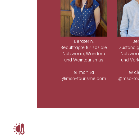
Beraterin,
Ber
Beauftragte für soziale
Zuständig
Netzwerke, Wandern
Netzwerk
und Weintourismus
und Ver
✉ monika
✉ cl
@mso-tourisme.com
@mso-tou
ê