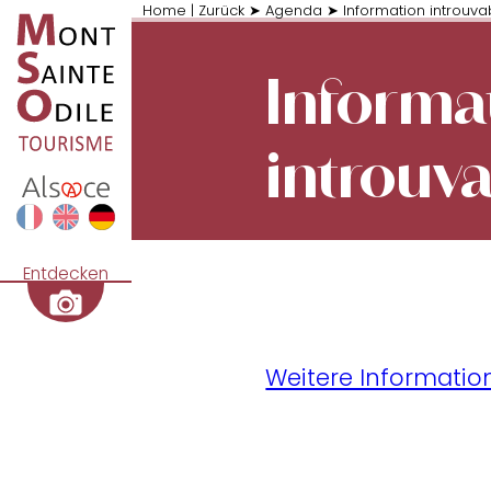
Home
|
Zurück
➤
Agenda
➤
Information introuva
Informa
introuv
Entdecken
Weitere Informatio