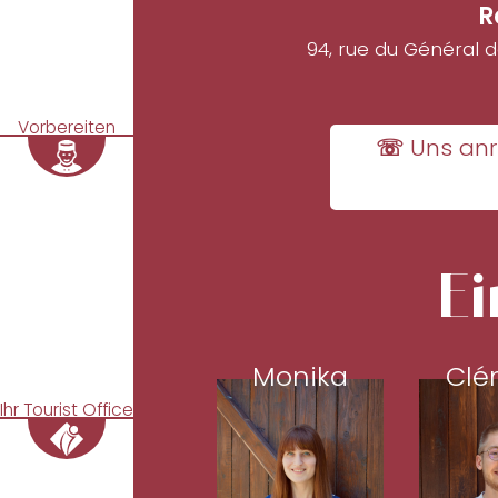
R
94, rue du Général 
Vorbereiten
☏ Uns anr
Ei
Monika
Clé
Ihr Tourist Office