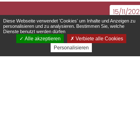
15/11/20
Herbstkonzert
von 16:0
Diese Webseite verwendet 'Cookies' um Inhalte und Anzeigen zu
personalisieren und zu analysieren. Bestimmen Sie, welche
bis 19:00
Dienste benutzt werden dürfen
des
Alle akzeptieren
Verbiete alle Cookies
Siehe d
Personalisieren
folgend
Blasorchesters
Daten
52 Rue du Moulin - 67870
Griesheim près Molsheim
07 70 50 87 49 -
asso.ohg@gmail.com
Die Musiker des Orchestre d'Harmonie de