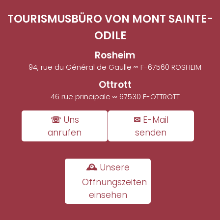
TOURISMUSBÜRO VON MONT SAINTE-
ODILE
Rosheim
94, rue du Général de Gaulle ∞ F-67560 ROSHEIM
Ottrott
46 rue principale ∞ 67530 F-OTTROTT
☏ Uns
✉ E-Mail
anrufen
senden
🕰 Unsere
Öffnungszeiten
einsehen