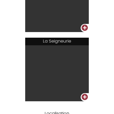
+
La Seigneurie
+
Localisation