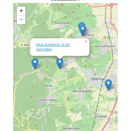
+
−
×
Marqueterie d'art
Spindler