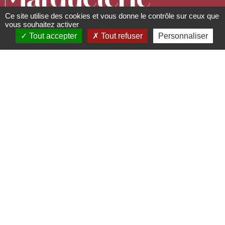
Ce site utilise des cookies et vous donne le contrôle sur ceux que
d'art Spindler
vous souhaitez activer
Tout accepter
Tout refuser
Personnaliser
Lieux, sites à visiter, à
découvrir
3 Cour du Chapitre - 67530
Boersch
03 88 95 80 17 -
marqueterie@spindler.tm.fr
www.spindler.tm.fr
Depuis plus d’un siècle, la dynastie des
Spindler est installée dans l’ancienne
abbaye bénédictine de Saint-Léonard.