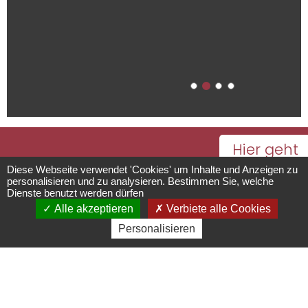
Hier geht
Symphorine
es zum
Diese Webseite verwendet 'Cookies' um Inhalte und Anzeigen zu
personalisieren und zu analysieren. Bestimmen Sie, welche
Kalender
Dienste benutzt werden dürfen
Geschäfte/Verkauf von
Alle akzeptieren
Verbiete alle Cookies
mit
Personalisieren
Regionalerzeugnissen
sämtlichen
Öffnungsze
89 Rue du Général de Gaulle
- 67560
Rosheim
03 92 01 10 65 -