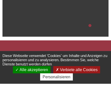
Rundwanderweg
Diese Webseite verwendet 'Cookies' um Inhalte und Anzeigen zu
personalisieren und zu analysieren. Bestimmen Sie, welche
Dienste benutzt werden dürfen
Westerberg
Alle akzeptieren
Verbiete alle Cookies
Personalisieren
Circuits, sentiers et itinéraires
Parking du Neuland - 67560
Rosheim
03 88 50 75 38 - contact@mso-
tourisme.com