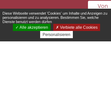
Von
Wochenmarkt
01/01/20
Diese Webseite verwendet 'Cookies' um Inhalte und Anzeigen zu
personalisieren und zu analysieren. Bestimmen Sie, welche
bis
Dienste benutzt werden dürfen
Wochenmarkt
Alle akzeptieren
Verbiete alle Cookies
31/12/20
Personalisieren
rue de l'église - 67190
Mollkirch
freitag, 
03 88 50 00 53 -
15:00 bi
contact@mollkirch.fr
20:00
http://www.mollkirch.fr/
Siehe d
folgend
Daten
Kleiner Markt für lokale Produkte.