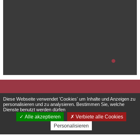
Das Rathaus
Diese Webseite verwendet 'Cookies' um Inhalte und Anzeigen zu
personalisieren und zu analysieren. Bestimmen Sie, welche
Dienste benutzt werden dürfen
Einrichtungen für die
Alle akzeptieren
Verbiete alle Cookies
Personalisieren
Bereiche Kultur und Freizeit
1 place de L’Hôtel de Ville -