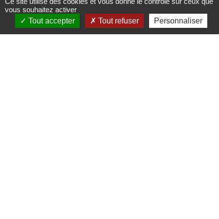
Ce site utilise des cookies et vous donne le contrôle sur ceux que
"Portes
vous souhaitez activer
Tout accepter
Tout refuser
Personnaliser
Bonheur,
chemin des
carrières"
Circuits, sentiers et itinéraires
67560
Rosheim
03 88 50 75 38 - contact@mso-
tourisme.com
www.mso-tourisme.com