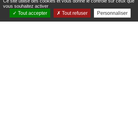
Ce site utilise des cookies et vous donne le contrôle sur ceux que
"Portes
vous souhaitez activer
Tout accepter
Tout refuser
Personnaliser
Bonheur,
chemin des
carrières"
Circuits, sentiers et itinéraires
67560
Rosheim
03 88 50 75 38 - contact@mso-
tourisme.com
www.mso-tourisme.com