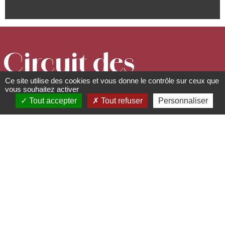
Circuit des
Ce site utilise des cookies et vous donne le contrôle sur ceux que
balcons de
vous souhaitez activer
Tout accepter
Tout refuser
Personnaliser
Rosheim
Circuits, sentiers et itinéraires
67560
Rosheim
03 88 50 75 38 - contact@mso-
tourisme.com
www.mso-tourisme.com