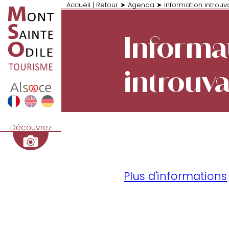
Accueil
|
Retour
➤
Agenda
➤
Information introuv
Informa
introuv
Découvrez
Plus d'informations