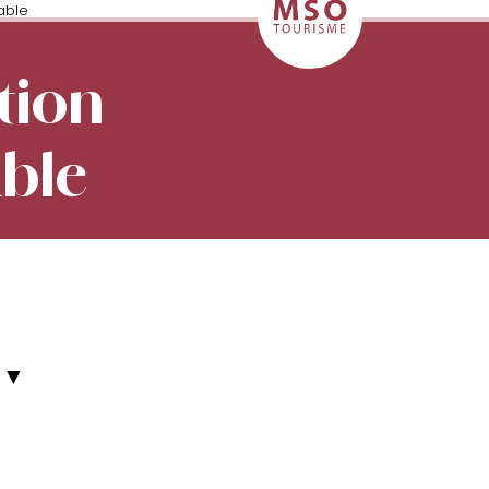
able
tion
able
▼