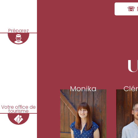
☏ 
Préparez
U
Monika
Clé
Votre office de
tourisme