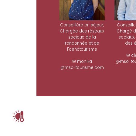
Conseillère en séjour,
Conseille
Chargée des réseaux
Chargé d
sociaux, de la
sociaux,
randonnée et de
des é
l'oenotourisme
✉ cl
✉ monika
@mso-tou
@mso-tourisme.com
ê