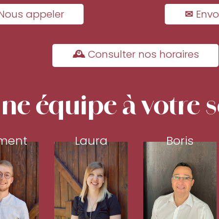
Nous appeler
✉ Envo
🕰 Consulter nos horaires
ne équipe à votre s
ment
Laura
Boris