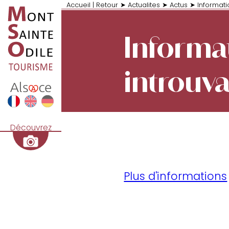
Accueil
|
Retour
➤
Actualites
➤
Actus
➤
Informati
Informa
introuv
Découvrez
Plus d'informations