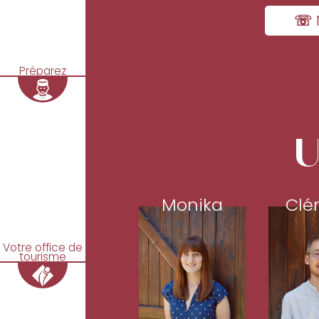
☏ 
Préparez
U
Monika
Clé
Votre office de
tourisme