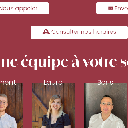
Nous appeler
✉ Envo
🕰 Consulter nos horaires
ne équipe à votre s
ment
Laura
Boris