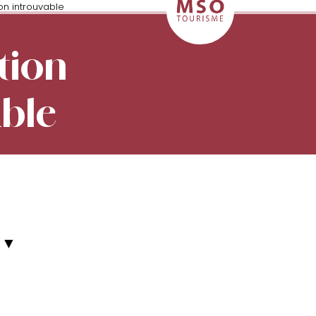
on introuvable
tion
able
▼