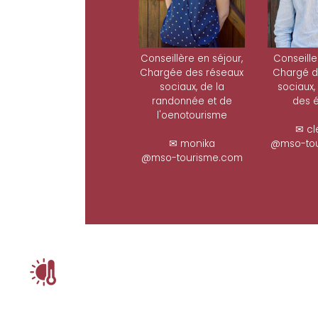
Conseillère en séjour,
Conseille
Chargée des réseaux
Chargé d
sociaux, de la
sociaux,
randonnée et de
des é
l'oenotourisme
✉ cl
✉ monika
@mso-tou
@mso-tourisme.com
ê