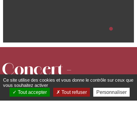
Concert -
Ce site utilise des cookies et vous donne le contrôle sur ceux que
JAANIS
vous souhaitez activer
Tout accepter
Tout refuser
Personnaliser
Rue du Neuland - 67560
Rosheim
07 69 46 73 58 -
schnakeloch@gmai.com