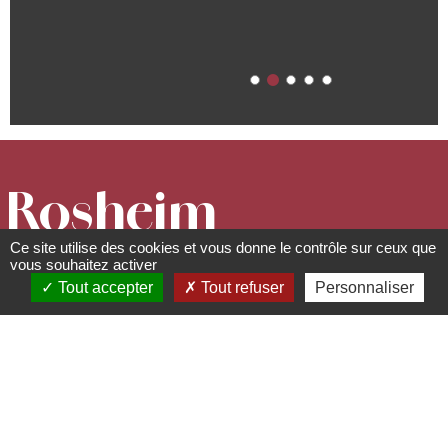
Rosheim
Ce site utilise des cookies et vous donne le contrôle sur ceux que
Villes et villages
vous souhaitez activer
Tout accepter
Tout refuser
Personnaliser
03 88 49 27 00 -
mairie@rosheim.com
www.rosheim.com
Belle cité alsacienne de la Route des Vins