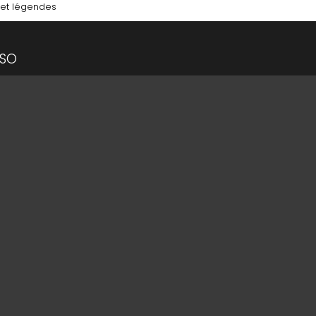
e et légendes
SO