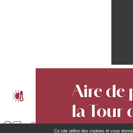
Aire de
ê
la Tour 
Guirba
p
é
è
Ce site utilise des cookies et vous donne