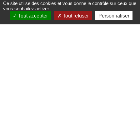
Ce site utilise des cookies et vous donne le contrôle sur ceux que
d'Ottrott
vous souhaitez activer
Tout accepter
Tout refuser
Personnaliser
Lieux, sites à visiter, à
découvrir
67530
Ottrott
06 13 21 28 57 -
patrick.woehrling@gmail.com
amchott.fr
Deux ruines magnifiques dominent la
plaine d'Alsace au dessus de la
commune d'Ottrott.
Deux châteaux médiévaux, séparés par
quelques dizaines de mètres, comme