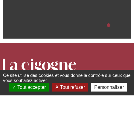
La cigogne
Ce site utilise des cookies et vous donne le contrôle sur ceux que
verte
vous souhaitez activer
Tout accepter
Tout refuser
Personnaliser
Gîtes et meublés de tourisme
***
12 rue du Général de Gaulle -
67560
Rosheim