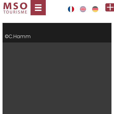
©C.Hamm