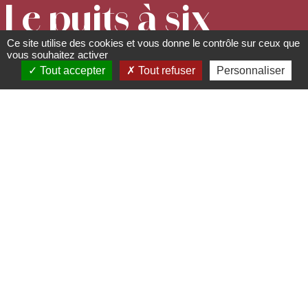
Le puits à six
Ce site utilise des cookies et vous donne le contrôle sur ceux que
seaux
vous souhaitez activer
Tout accepter
Tout refuser
Personnaliser
Lieux, sites à visiter, à
découvrir
Place de l'Hôtel de Ville - 67530
Boersch
03 88 95 82 43 -
mairie@boersch.net
www.boersch.net
Ce remarquable puits a été construit en
1617 par Jacob Zumsteg, auteur