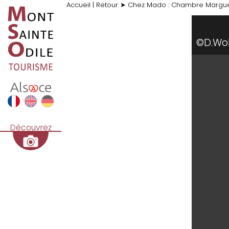
Accueil
|
Retour
➤
Chez Mado : Chambre Margue
©D.Wol
Découvrez