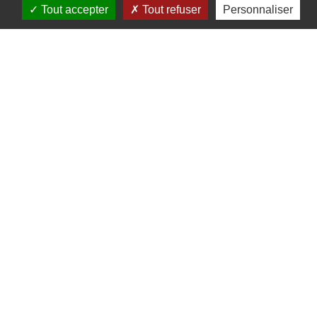
De
Tout accepter
Tout refuser
Personnaliser
Grendelbruch
au Mont
Sainte-Odile
Circuits, sentiers et itinéraires
67190
Grendelbruch
03 88 50 75 38 - contact@mso-
tourisme.com
www.mso-tourisme.com
Ce parcours démarre au village de