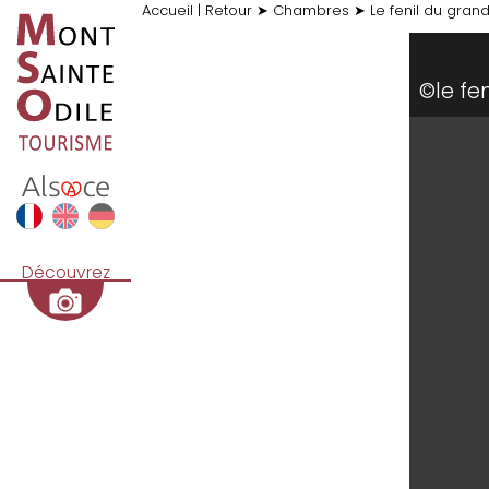
Accueil
|
Retour
➤
Chambres
➤
Le fenil du gra
©le fe
Découvrez