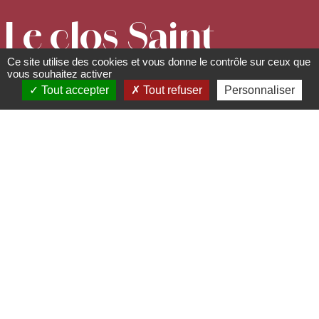
Le clos Saint
Ce site utilise des cookies et vous donne le contrôle sur ceux que
Léonard
vous souhaitez activer
Tout accepter
Tout refuser
Personnaliser
Chambres d'hôtes
52 route de Saint-Léonard -
67530
Boersch
06 71 65 27 35 -
bmullerspin@gmail.com
http://www.clossaintleonard.com/
Passez une nuit, un week-end ou une
semaine dans une suite d’hôte de