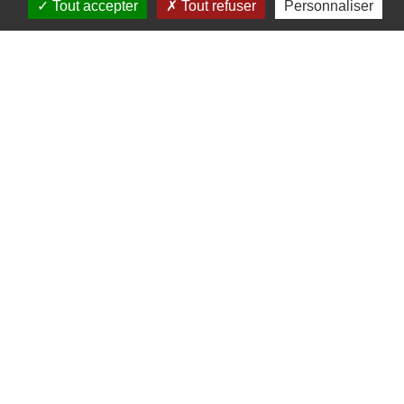
Tout accepter
Tout refuser
Personnaliser
d'Alsace
Descriptif de la chambre
d'hôtes
....
1 rue du Schliffweg - 67530
Ottrott
06 18 48 82 32 -
christinekraushar@gmail.com
www.giteottrottchezchristine.com
Nous vous accueillons dans notre maiso
entièrement rénovée au pied du Mont
Sainte-Odile sur la Route des Vins dans