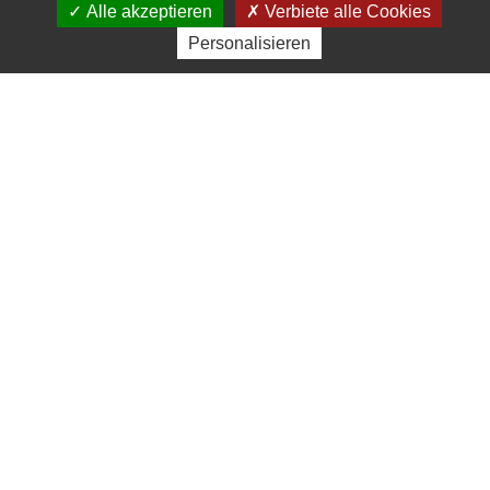
Windeck
Alle akzeptieren
Verbiete alle Cookies
mit
Personalisieren
sämtliche
(Parkanlage)
Öffnungsz
Einrichtungen für die
Bereiche Kultur und Freizeit
51 rue principale - 67530
Ottrott
03 88 48 14 00 -
accueil@lewindeck-ottrott.fr
www.hotellerieduwindeck.com
Park im englischen Stil des
19.Jahrhunderts, mit Wasserplätzen und